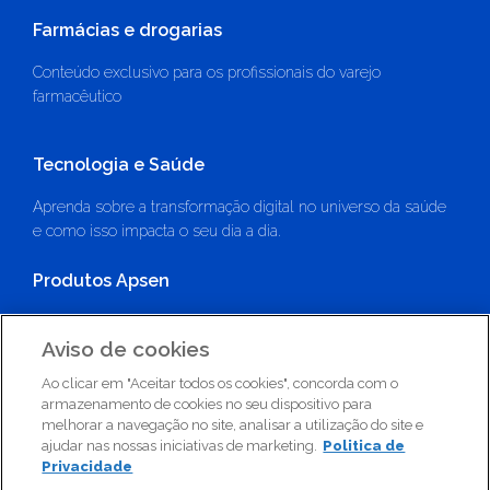
Farmácias e drogarias
Conteúdo exclusivo para os profissionais do varejo
farmacêutico
Tecnologia e Saúde
Aprenda sobre a transformação digital no universo da saúde
e como isso impacta o seu dia a dia.
Produtos Apsen
Saiba mais sobre os medicamentos e suplementos
Aviso de cookies
alimentares inovadores da Apsen.
Ao clicar em "Aceitar todos os cookies", concorda com o
armazenamento de cookies no seu dispositivo para
melhorar a navegação no site, analisar a utilização do site e
Política de Privacidade
ajudar nas nossas iniciativas de marketing.
Politica de
Definições de cookies
Privacidade
Código de Conduta