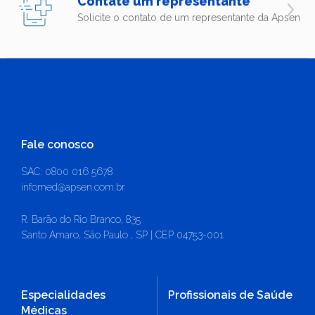
Contate um representante
Solicite o contato de um representante da Apsen
Fale conosco
SAC: 0800 016 5678
infomed@apsen.com.br
R. Barão do Rio Branco, 835
Santo Amaro, São Paulo , SP | CEP 04753-001
Especialidades
Profissionais de Saúde
Médicas