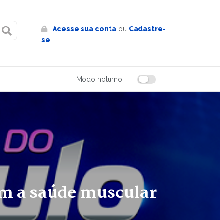
Acesse sua conta
ou
Cadastre-
se
Modo noturno
om a saúde muscular