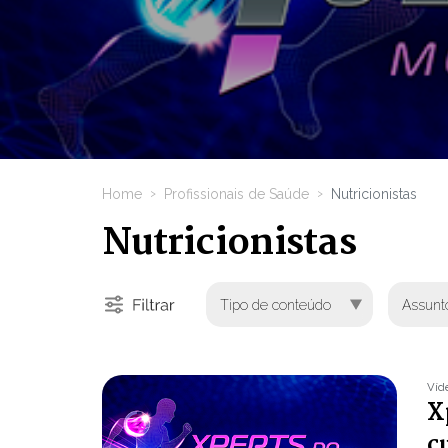
Home
Profissionais de Saúde
Nutricionistas
Nutricionistas
Víd
X
c