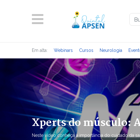
Em alta:
Webinars
Cursos
Neurologia
Event
Xperts do músculo: 
Neste vídeo conheça a importância do cuidado da sa