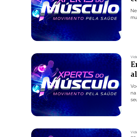
Ne
mus
Víd
E
a
Vo
na
se
Víd