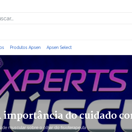
os
Produtos Apsen
Apsen Select
A importância do cuidado c
úde muscular sobre o olhar do fisioterapeuta