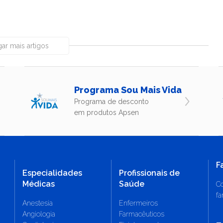
ar mais artigos
Programa Sou Mais Vida
Programa de desconto
em produtos Apsen
F
Especialidades
Profissionais de
Médicas
Saúde
Co
fa
Anestesia
Enfermeiros
Angiologia
Farmacêuticos