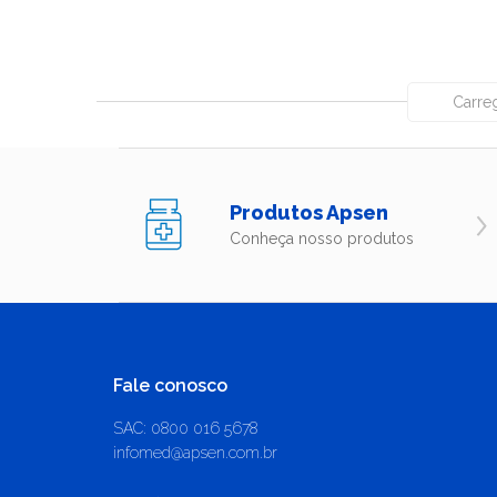
Carreg
Produtos Apsen
Conheça nosso produtos
Fale conosco
SAC: 0800 016 5678
infomed@apsen.com.br