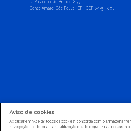
R. Barão do Rio Branco, 835
Santo Amaro, São Paulo , SP | CEP 04753-001
Apsen Farmacêutica
2026.
Aviso de cookies
Todos os Direitos Reservados.
Ao clicar em "Aceitar todos os cookies", concorda com o armazenament
navegação no site, analisar a utilização do site e ajudar nas nossas inic