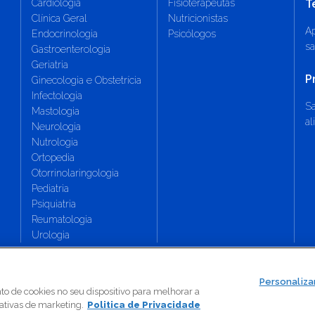
Cardiologia
Fisioterapeutas
T
Clínica Geral
Nutricionistas
Ap
Endocrinologia
Psicólogos
sa
Gastroenterologia
Geriatria
P
Ginecologia e Obstetrícia
Infectologia
S
Mastologia
al
Neurologia
Nutrologia
Ortopedia
Otorrinolaringologia
Pediatria
Psiquiatria
Reumatologia
Urologia
Política de Privacidade
Definições de cookies
Personaliza
o de cookies no seu dispositivo para melhorar a
iativas de marketing.
Politica de Privacidade