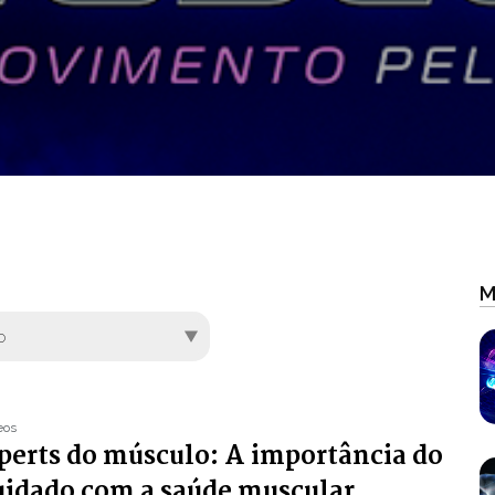
M
eos
perts do músculo: A importância do
uidado com a saúde muscular