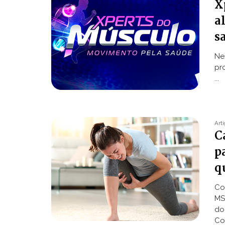
X
a
s
Ne
pro
...
Art
C
p
q
Co
MS
do
Cov