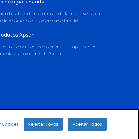
ecnologia e Saúde
renda sobre a transformação digital no universo da
úde e como isso impacta o seu dia a dia.
rodutos Apsen
aiba mais sobre os medicamentos e suplementos
imentares inovadores da Apsen.
Código de Conduta
Canal de Transparência
r Cookies
Rejeitar Todos
Aceitar Todos