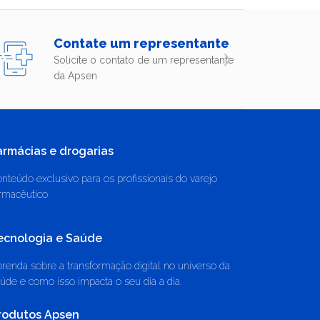
Contate um representante
Solicite o contato de um representante
da Apsen
armácias e drogarias
nteúdo exclusivo para os profissionais do varejo
rmacêutico
ecnologia e Saúde
renda sobre a transformação digital no universo da
úde e como isso impacta o seu dia a dia.
rodutos Apsen