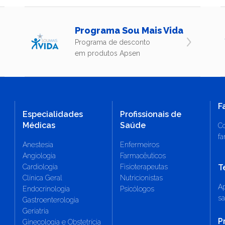
Programa Sou Mais Vida
Programa de desconto
em produtos Apsen
F
Especialidades
Profissionais de
Médicas
Saúde
Co
fa
Anestesia
Enfermeiros
Angiologia
Farmacêuticos
Cardiologia
Fisioterapeutas
T
Clínica Geral
Nutricionistas
Ap
Endocrinologia
Psicólogos
sa
Gastroenterologia
Geriatria
P
Ginecologia e Obstetrícia