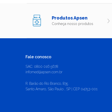
Produtos Apsen
Conheça nosso produtos
Fale conosco
SAC: 0800 016 5678
infomed@apsen.com.br
R. Barão do Rio Branco, 835
Santo Amaro, São Paulo , SP | CEP 04753-001